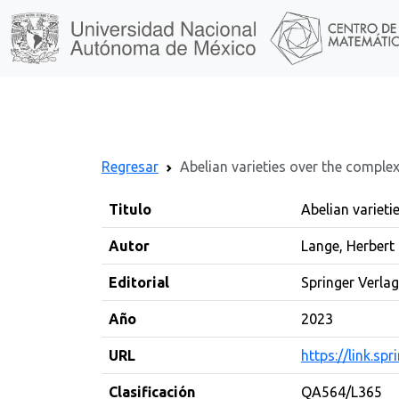
Regresar
Abelian varieties over the comple
Titulo
Abelian variet
Autor
Lange, Herbert
Editorial
Springer Verlag
Año
2023
URL
https://link.s
Clasificación
QA564/L365