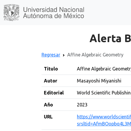
Alerta B
Regresar
Affine Algebraic Geometry
Titulo
Affine Algebraic Geometr
Autor
Masayoshi Miyanishi
Editorial
World Scientific Publish
Año
2023
URL
https://www.worldscienti
srsltid=AfmBOopbq4L