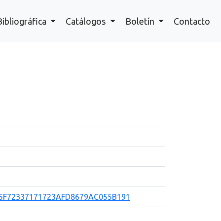
Bibliográfica
Catálogos
Boletín
Contacto
/73A5F72337171723AFD8679AC055B191