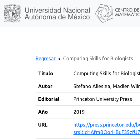
Regresar
Computing Skills for Biologists
Titulo
Computing Skills for Biologis
Autor
Stefano Allesina, Madlen Wi
Editorial
Princeton University Press
Año
2019
URL
https://press.princeton.edu
srsltid=AfmBOorHBuF35zfU