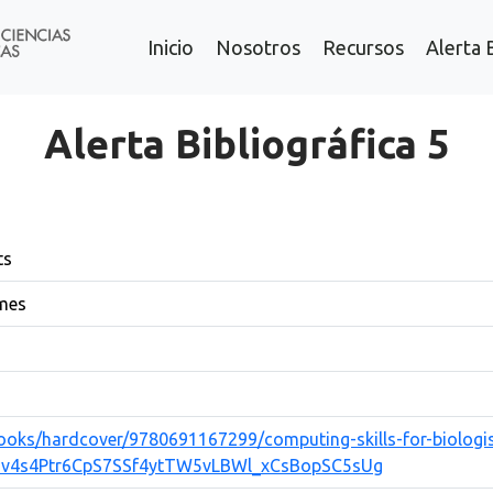
Inicio
Nosotros
Recursos
Alerta 
Alerta Bibliográfica 5
ts
lmes
/books/hardcover/9780691167299/computing-skills-for-biologi
7v4s4Ptr6CpS7SSf4ytTW5vLBWl_xCsBopSC5sUg