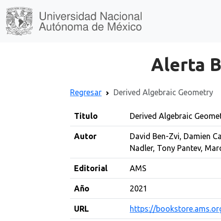
Alerta B
Regresar
Derived Algebraic Geometry
Titulo
Derived Algebraic Geome
Autor
David Ben-Zvi, Damien Cal
Nadler, Tony Pantev, Mar
Editorial
AMS
Año
2021
URL
https://bookstore.ams.o