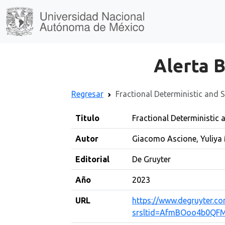
Alerta B
Regresar
Fractional Deterministic and 
Titulo
Fractional Deterministic 
Autor
Giacomo Ascione, Yuliya 
Editorial
De Gruyter
Año
2023
URL
https://www.degruyter.
srsltid=AfmBOoo4b0QF