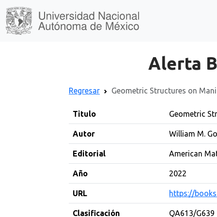
Alerta B
Regresar
Geometric Structures on Mani
Titulo
Geometric St
Autor
William M. G
Editorial
American Mat
Año
2022
URL
https://book
Clasificación
QA613/G639 