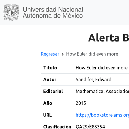
Alerta B
Regresar
How Euler did even more
Titulo
How Euler did even more
Autor
Sandifer, Edward
Editorial
Mathematical Associatio
Año
2015
URL
https://bookstore.ams.or
Clasificación
QA29/E8S354