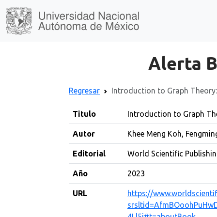
Alerta B
Regresar
Introduction to Graph Theory:
Titulo
Introduction to Graph Th
Autor
Khee Meng Koh, Fengmin
Editorial
World Scientific Publish
Año
2023
URL
https://www.worldscient
srsltid=AfmBOoohPuH
4Ll5j#t=aboutBook